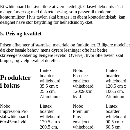
Et whiteboard behøver ikke at være kedeligt. Glaswhiteboards fås i
mange farver og med diskrete beslag, som passer til moderne
kontormiljøer. Hvis tavlen skal bruges i et åbent kontorlandskab, kan
designet have stor betydning for helhedsindtrykket.
5. Pris og kvalitet
Prisen afhænger af størrelse, materiale og funktioner. Billigere modeller
dækker basale behov, mens dyrere løsninger ofte har bedre
skriveegenskaber og længere levetid. Overvej, hvor ofte tavlen skal
bruges, og vælg kvalitet derefter.
Lintex
Nobo
Lintex
boarder
Essence
boarder
Produkter
whiteboard
emaljeret
whiteboard
i fokus
35.5 cm x
whiteboard
120.5 cm x
25.5 cm,
120x90cm
100.5 cm,
Aluminum
hvid
Aluminum
Nobo
Lintex
Nobo
Lintex
Impression Pro
boarder
Premium
boarder
stål whiteboard
whiteboard
Plus
whiteboard
60x45cm hvid
120.5 cm x
emaljeret
90.5 cm x
200.5 cm,
whiteboard
60.5 cm,