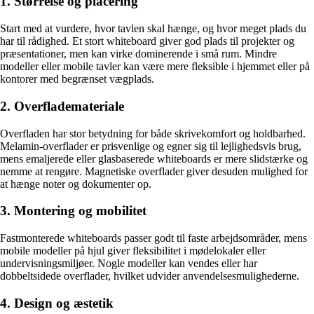
1. Størrelse og placering
Start med at vurdere, hvor tavlen skal hænge, og hvor meget plads du
har til rådighed. Et stort whiteboard giver god plads til projekter og
præsentationer, men kan virke dominerende i små rum. Mindre
modeller eller mobile tavler kan være mere fleksible i hjemmet eller på
kontorer med begrænset vægplads.
2. Overflademateriale
Overfladen har stor betydning for både skrivekomfort og holdbarhed.
Melamin-overflader er prisvenlige og egner sig til lejlighedsvis brug,
mens emaljerede eller glasbaserede whiteboards er mere slidstærke og
nemme at rengøre. Magnetiske overflader giver desuden mulighed for
at hænge noter og dokumenter op.
3. Montering og mobilitet
Fastmonterede whiteboards passer godt til faste arbejdsområder, mens
mobile modeller på hjul giver fleksibilitet i mødelokaler eller
undervisningsmiljøer. Nogle modeller kan vendes eller har
dobbeltsidede overflader, hvilket udvider anvendelsesmulighederne.
4. Design og æstetik