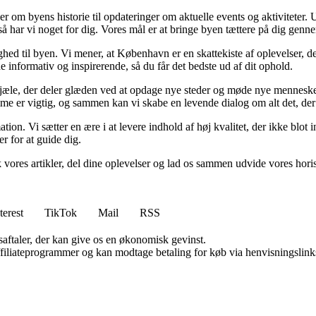
er om byens historie til opdateringer om aktuelle events og aktiviteter.
så har vi noget for dig. Vores mål er at bringe byen tættere på dig gen
hed til byen. Vi mener, at København er en skattekiste af oplevelser, de
åde informativ og inspirerende, så du får det bedste ud af dit ophold.
jæle, der deler glæden ved at opdage nye steder og møde nye mennesker.
me er vigtig, og sammen kan vi skabe en levende dialog om alt det, der 
tion. Vi sætter en ære i at levere indhold af høj kvalitet, der ikke blo
er for at guide dig.
k vores artikler, del dine oplevelser og lad os sammen udvide vores hori
terest
TikTok
Mail
RSS
saftaler, der kan give os en økonomisk gevinst.
affiliateprogrammer og kan modtage betaling for køb via henvisningslinks