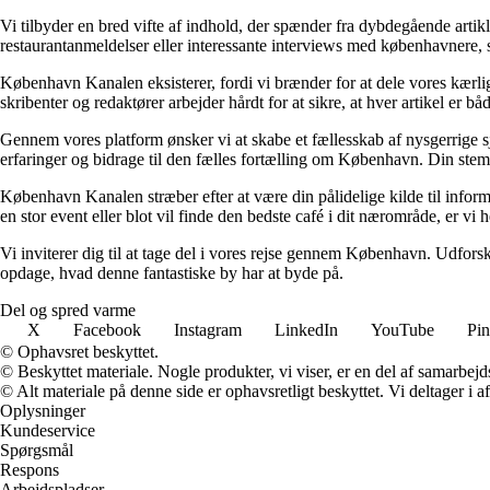
Vi tilbyder en bred vifte af indhold, der spænder fra dybdegående artikl
restaurantanmeldelser eller interessante interviews med københavnere, 
København Kanalen eksisterer, fordi vi brænder for at dele vores kærlig
skribenter og redaktører arbejder hårdt for at sikre, at hver artikel er b
Gennem vores platform ønsker vi at skabe et fællesskab af nysgerrige s
erfaringer og bidrage til den fælles fortælling om København. Din stem
København Kanalen stræber efter at være din pålidelige kilde til informa
en stor event eller blot vil finde den bedste café i dit nærområde, er vi h
Vi inviterer dig til at tage del i vores rejse gennem København. Udfors
opdage, hvad denne fantastiske by har at byde på.
Del og spred varme
X
Facebook
Instagram
LinkedIn
YouTube
Pin
© Ophavsret beskyttet.
© Beskyttet materiale. Nogle produkter, vi viser, er en del af samarbejd
© Alt materiale på denne side er ophavsretligt beskyttet. Vi deltager i 
Oplysninger
Kundeservice
Spørgsmål
Respons
Arbejdspladser