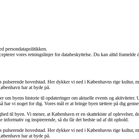
ed persondatapolitikken.
cepterer vores retningslinjer for databeskyttelse. Du kan altid framelde
ulserende hovedstad. Her dykker vi ned i Københavns rige kultur, mangf
 København har at byde på.
er om byens historie til opdateringer om aktuelle events og aktiviteter.
så har vi noget for dig. Vores mål er at bringe byen tættere på dig gen
hed til byen. Vi mener, at København er en skattekiste af oplevelser, de
åde informativ og inspirerende, så du får det bedste ud af dit ophold.
ulserende hovedstad. Her dykker vi ned i Københavns rige kultur, mangf
 København har at byde på.