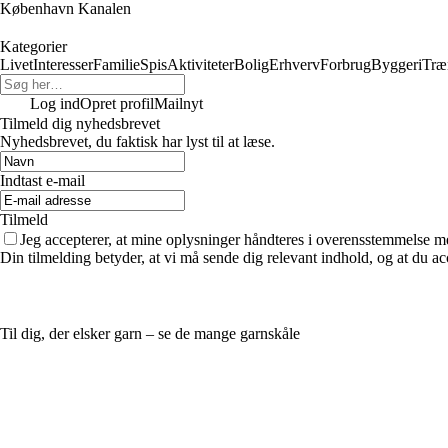
København Kanalen
Kategorier
Livet
Interesser
Familie
Spis
Aktiviteter
Bolig
Erhverv
Forbrug
Byggeri
Træ
Log ind
Opret profil
Mailnyt
Tilmeld dig nyhedsbrevet
Nyhedsbrevet, du faktisk har lyst til at læse.
Indtast e-mail
Tilmeld
Jeg accepterer, at mine oplysninger håndteres i overensstemmelse m
Din tilmelding betyder, at vi må sende dig relevant indhold, og at du ac
Til dig, der elsker garn – se de mange garnskåle