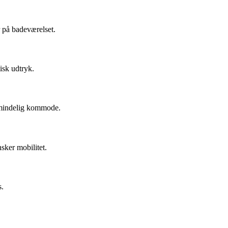
r på badeværelset.
isk udtryk.
almindelig kommode.
nsker mobilitet.
s.