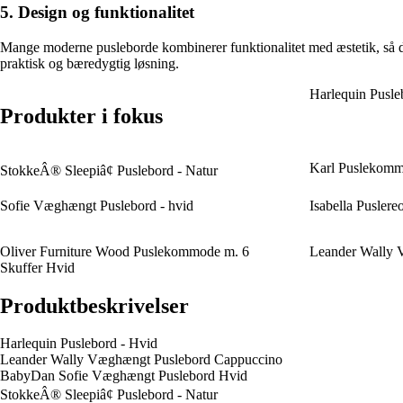
5. Design og funktionalitet
Mange moderne pusleborde kombinerer funktionalitet med æstetik, så d
praktisk og bæredygtig løsning.
Harlequin Pusle
Produkter i fokus
Karl Puslekom
StokkeÂ® Sleepiâ¢ Puslebord - Natur
Sofie Væghængt Puslebord - hvid
Isabella Puslereo
Oliver Furniture Wood Puslekommode m. 6
Leander Wally 
Skuffer Hvid
Produktbeskrivelser
Harlequin Puslebord - Hvid
Leander Wally Væghængt Puslebord Cappuccino
BabyDan Sofie Væghængt Puslebord Hvid
StokkeÂ® Sleepiâ¢ Puslebord - Natur