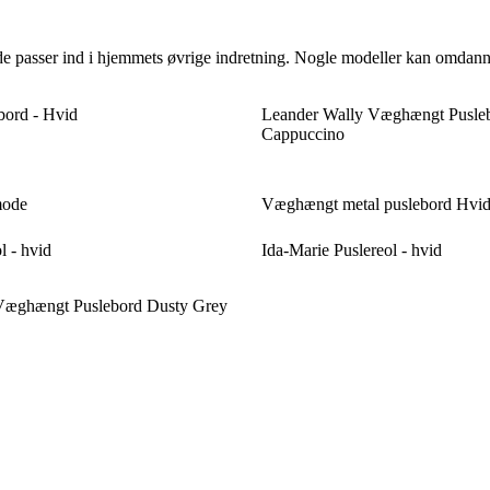
e passer ind i hjemmets øvrige indretning. Nogle modeller kan omdanne
bord - Hvid
Leander Wally Væghængt Pusle
Cappuccino
mode
Væghængt metal puslebord Hvi
l - hvid
Ida-Marie Puslereol - hvid
Væghængt Puslebord Dusty Grey