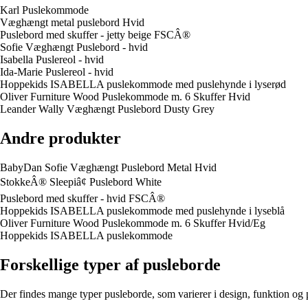
Karl Puslekommode
Væghængt metal puslebord Hvid
Puslebord med skuffer - jetty beige FSCÂ®
Sofie Væghængt Puslebord - hvid
Isabella Puslereol - hvid
Ida-Marie Puslereol - hvid
Hoppekids ISABELLA puslekommode med puslehynde i lyserød
Oliver Furniture Wood Puslekommode m. 6 Skuffer Hvid
Leander Wally Væghængt Puslebord Dusty Grey
Andre produkter
BabyDan Sofie Væghængt Puslebord Metal Hvid
StokkeÂ® Sleepiâ¢ Puslebord White
Puslebord med skuffer - hvid FSCÂ®
Hoppekids ISABELLA puslekommode med puslehynde i lyseblå
Oliver Furniture Wood Puslekommode m. 6 Skuffer Hvid/Eg
Hoppekids ISABELLA puslekommode
Forskellige typer af pusleborde
Der findes mange typer pusleborde, som varierer i design, funktion og p