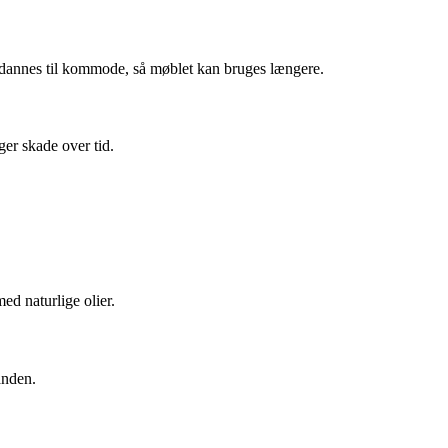
 omdannes til kommode, så møblet kan bruges længere.
ager skade over tid.
ed naturlige olier.
ånden.