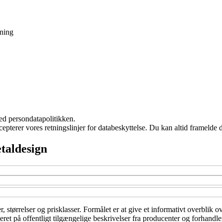
ning
ed persondatapolitikken.
cepterer vores retningslinjer for databeskyttelse. Du kan altid framelde
etaldesign
er, størrelser og prisklasser. Formålet er at give et informativt overblik
ret på offentligt tilgængelige beskrivelser fra producenter og forhandler