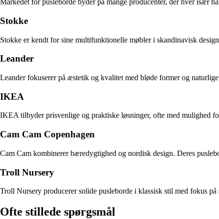
Markedet for pusleborde byder på mange producenter, der hver især har
Stokke
Stokke er kendt for sine multifunktionelle møbler i skandinavisk design
Leander
Leander fokuserer på æstetik og kvalitet med bløde former og naturlige m
IKEA
IKEA tilbyder prisvenlige og praktiske løsninger, ofte med mulighed for
Cam Cam Copenhagen
Cam Cam kombinerer bæredygtighed og nordisk design. Deres pusleborde 
Troll Nursery
Troll Nursery producerer solide pusleborde i klassisk stil med fokus på
Ofte stillede spørgsmål