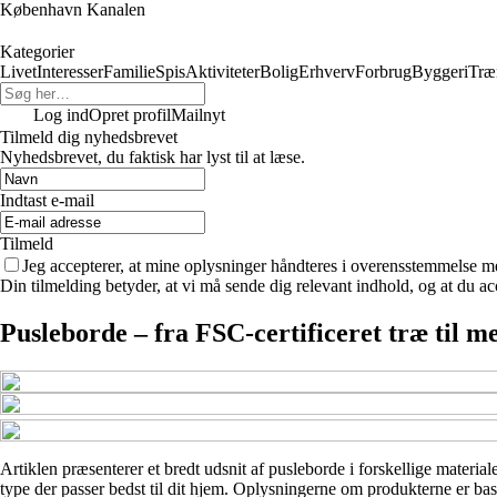
København Kanalen
Kategorier
Livet
Interesser
Familie
Spis
Aktiviteter
Bolig
Erhverv
Forbrug
Byggeri
Træ
Log ind
Opret profil
Mailnyt
Tilmeld dig nyhedsbrevet
Nyhedsbrevet, du faktisk har lyst til at læse.
Indtast e-mail
Tilmeld
Jeg accepterer, at mine oplysninger håndteres i overensstemmelse m
Din tilmelding betyder, at vi må sende dig relevant indhold, og at du ac
Pusleborde – fra FSC-certificeret træ til m
Artiklen præsenterer et bredt udsnit af pusleborde i forskellige material
type der passer bedst til dit hjem. Oplysningerne om produkterne er base