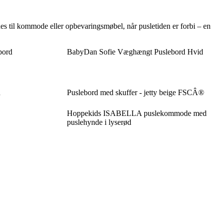
s til kommode eller opbevaringsmøbel, når pusletiden er forbi – en
bord
BabyDan Sofie Væghængt Puslebord Hvid
d
Puslebord med skuffer - jetty beige FSCÂ®
Hoppekids ISABELLA puslekommode med
puslehynde i lyserød